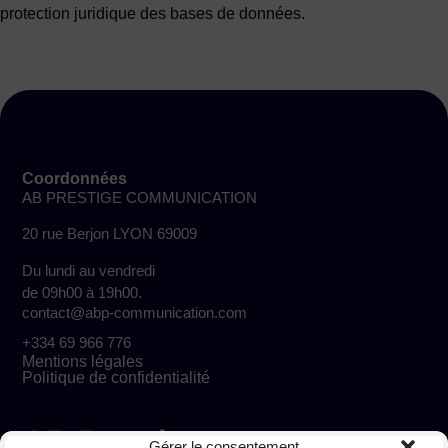
protection juridique des bases de données.
Coordonnées
AB PRESTIGE COMMUNICATION
20 rue Berjon LYON 69009
Du lundi au vendredi
de 09h00 à 19h00.
contact@abp-communication.com
+334 69 966 776
Mentions légales
Politique de confidentialité
Gérer le consentement