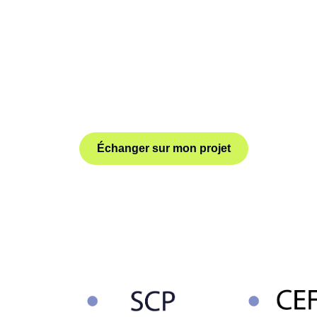
Des
pensées pour valori
solutions sur-mesure
de la conception à l’installation.
Conception / Design 3D / Fabrication / Montag
Solution
modulaire
Expert et spécialiste de l’agencement depuis p
nous concevons et réalisons vos stands sur-me
pour tous vos événements professionnels.
Échanger sur mon projet