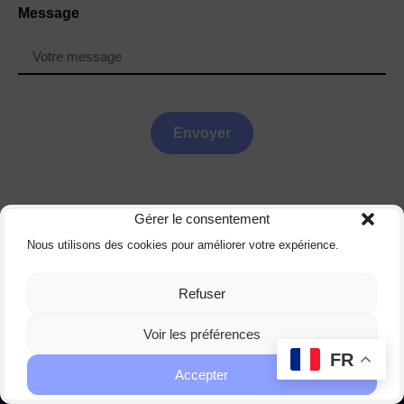
Message
Envoyer
Gérer le consentement
Nous utilisons des cookies pour améliorer votre expérience.
Refuser
Coordonnées
AB PRESTIGE COMMUNICATION
Voir les préférences
20 rue Berjon LYON 69009
FR
Accepter
Du lundi au vendredi
de 09h00 à 19h00.