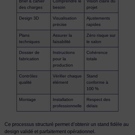
Brief & cahier
Comprendre le
Vision claire du
des charges
besoin
projet
Design 3D
Visualisation
Ajustements
précise
rapides
Plans
Assurer la
Zéro risque sur
techniques
faisabilité
le salon
Dossier de
Instructions
Cohérence
fabrication
pour la
totale
production
Contrôles
Vérifier chaque
Stand
qualité
élément
conforme à
100 %
Montage
Installation
Respect des
professionnelle
délais
Ce processus structuré permet d’obtenir un stand fidèle au
design validé et parfaitement opérationnel.